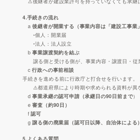
⚠️後継者が建設業許可を持っていなくても承継
4.手続きの流れ
a
後継者が開業する（事業内容は「建設工事
◦個人：開業届
◦法人：法人設立
b
事業譲渡契約を結ぶ
譲る側と受ける側が、事業内容・譲渡日・従業
c
行政への事前相談
手続きを進める前に行政庁と打合せを行います。
⚠️都道府県により時期や求められる資料が異
d
事業承継の認可申請（承継日の90日前まで
）
e
審査（約90日）
f
認可
g
譲る側の廃業届（認可日以降、自治体による
5.よくある質問