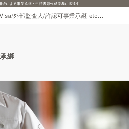
相続による事業承継・申請書類作成業務に邁進中
sa/外部監査人/許認可事業承継 etc…
承継