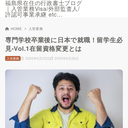
福島県在住の行政書士ブログ
｜入管業務Visa/外部監査人/
許認可事業承継 etc…
HOME
入管業務
専門学校卒業後に日本で就職！留学生必
見-Vol.1在留資格変更とは
2025年6月23日
2025年6月26日
入管業務