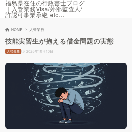
福島県在住の行政書士ブログ
｜入管業務Visa/外部監査人/
許認可事業承継 etc…
HOME
入管業務
技能実習生が抱える借金問題の実態
2025年10月10日
入管業務