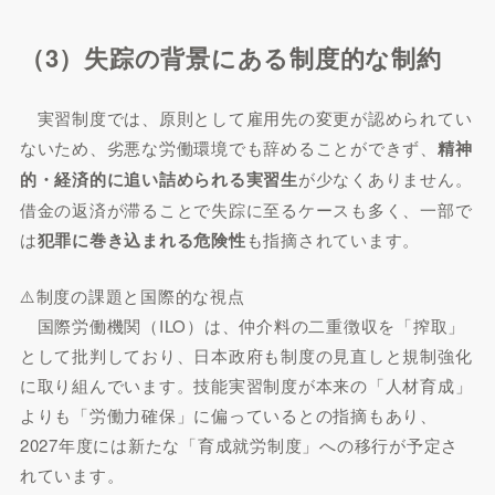
（3）失踪の背景にある制度的な制約
実習制度では、原則として雇用先の変更が認められてい
ないため、劣悪な労働環境でも辞めることができず、
精神
的・経済的に追い詰められる実習生
が少なくありません。
借金の返済が滞ることで失踪に至るケースも多く、一部で
は
犯罪に巻き込まれる危険性
も指摘されています。
⚠️制度の課題と国際的な視点
国際労働機関（ILO）は、仲介料の二重徴収を「搾取」
として批判しており、日本政府も制度の見直しと規制強化
に取り組んでいます。技能実習制度が本来の「人材育成」
よりも「労働力確保」に偏っているとの指摘もあり、
2027年度には新たな「育成就労制度」への移行が予定さ
れています。